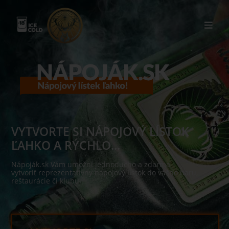
VYTVORTE SI NÁPOJOVÝ LÍSTOK
ĽAHKO A RÝCHLO...
Nápoják.sk Vám umožní jednoducho a zdarma
vytvoriť reprezentatívny nápojový lístok do vášho baru,
reštaurácie či klubu.